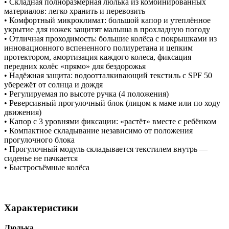
• Складная полноразмерная люлька из комбинированных
материалов: легко хранить и перевозить
• Комфортный микроклимат: большой капор и утеплённое
укрытие для ножек защитят малыша в прохладную погоду
• Отличная проходимость: большие колёса с покрышками из
инновационного вспененного полиуретана и цепким
протектором, амортизация каждого колеса, фиксация
передних колёс «прямо» для бездорожья
• Надёжная защита: водоотталкивающий текстиль с SPF 50
убережёт от солнца и дождя
• Регулируемая по высоте ручка (4 положения)
• Реверсивный прогулочный блок (лицом к маме или по ходу
движения)
• Капор с 3 уровнями фиксации: «растёт» вместе с ребёнком
• Компактное складывание независимо от положения
прогулочного блока
• Прогулочный модуль складывается текстилем внутрь —
сиденье не пачкается
• Быстросъёмные колёса
Характеристики
Люлька