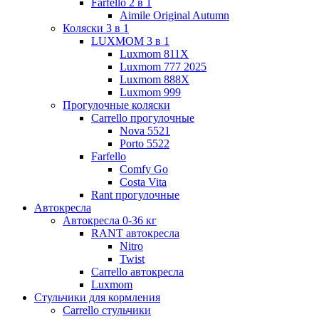
Farfello 2 в 1
Aimile Original Autumn
Коляски 3 в 1
LUXMOM 3 в 1
Luxmom 811X
Luxmom 777 2025
Luxmom 888X
Luxmom 999
Прогулочные коляски
Carrello прогулочные
Nova 5521
Porto 5522
Farfello
Comfy Go
Costa Vita
Rant прогулочные
Автокресла
Автокресла 0-36 кг
RANT автокресла
Nitro
Twist
Carrello автокресла
Luxmom
Стульчики для кормления
Carrello стульчики