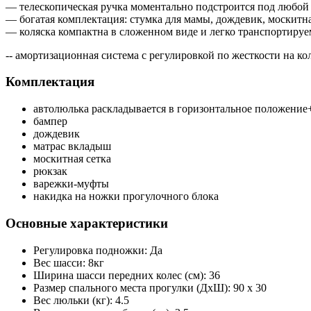
— телескопическая ручка моментально подстроится под любой
— богатая комплектация: стумка для мамы, дождевик, москитна
— коляска компактна в сложенном виде и легко транспортируе
-- амортизационная система с регулировкой по жесткости на ко
Комплектация
автолюлька раскладывается в горизонтальное положение
бампер
дождевик
матрас вкладыш
москитная сетка
рюкзак
варежки-муфты
накидка на ножки прогулочного блока
Основные характеристики
Регулировка подножки:
Да
Вес шасси:
8кг
Ширина шасси передних колес (см):
36
Размер спального места прогулки (ДхШ):
90 x 30
Вес люльки (кг):
4.5