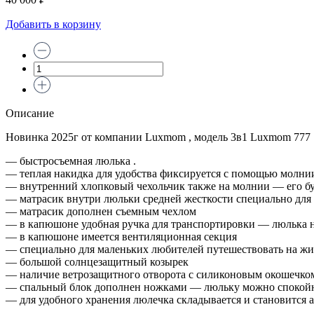
Добавить в корзину
Описание
Новинка 2025г от компании Luxmom , модель 3в1 Luxmom 777
— быстросъемная люлька .
— теплая накидка для удобства фиксируется с помощью молни
— внутренний хлопковый чехольчик также на молнии — его буд
— матрасик внутри люльки средней жесткости специально дл
— матрасик дополнен съемным чехлом
— в капюшоне удобная ручка для транспортировки — люлька н
— в капюшоне имеется вентиляционная секция
— специально для маленьких любителей путешествовать на жив
— большой солнцезащитный козырек
— наличие ветрозащитного отворота с силиконовым окошечко
— спальный блок дополнен ножками — люльку можно спокойно
— для удобного хранения люлечка складывается и становится 