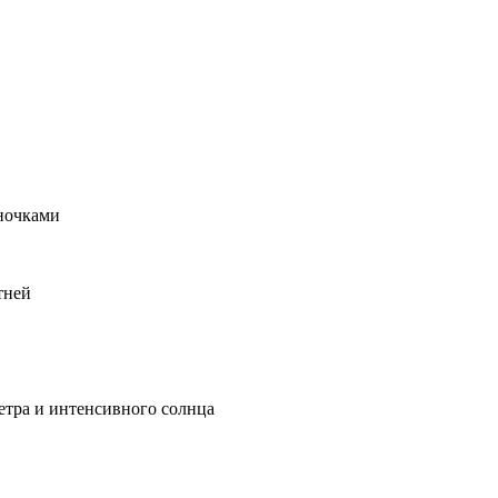
иночками
тней
ветра и интенсивного солнца