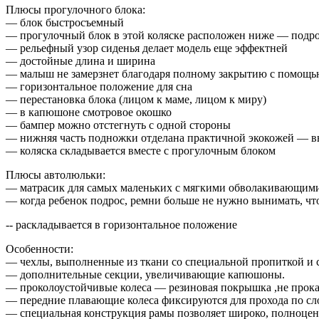
Плюсы прогулочного блока:
— блок быстросъемный
— прогулочный блок в этой коляске расположен ниже — подро
— рельефный узор сиденья делает модель еще эффектней
— достойные длина и ширина
— малыш не замерзнет благодаря полному закрытию с помощь
— горизонтальное положение для сна
— перестановка блока (лицом к маме, лицом к миру)
— в капюшоне смотровое окошко
— бампер можно отстегнуть с одной стороны
— нижняя часть подножки отделана практичной экокожей — вы
— коляска складывается вместе с прогулочным блоком
Плюсы автолюльки:
— матрасик для самых маленьких с мягкими обволакивающими
— когда ребенок подрос, ремни больше не нужно вынимать, чт
-- раскладывается в горизонтальное положение
Особенности:
— чехлы, выполненные из ткани со специальной пропиткой и с 
— дополнительные секции, увеличивающие капюшоны.
— проколоустойчивые колеса — резиновая покрышка ,не прокал
— передние плавающие колеса фиксируются для прохода по с
— специальная конструкция рамы позволяет широко, полноценн