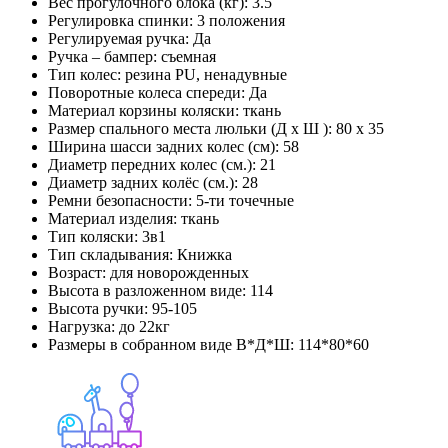
Вес прогулочного блока (кг):
3.5
Регулировка спинки:
3 положения
Регулируемая ручка:
Да
Ручка – бампер:
съемная
Тип колес:
резина PU, ненадувные
Поворотные колеса спереди:
Да
Материал корзины коляски:
ткань
Размер спального места люльки (Д x Ш ):
80
x 35
Ширина шасси задних колес (см):
58
Диаметр передних колес (см.):
21
Диаметр задних колёс (см.):
28
Ремни безопасности:
5-ти точечные
Материал изделия:
ткань
Тип коляски:
3в1
Тип складывания:
Книжка
Возраст:
для новорожденных
Высота в разложенном виде:
114
Высота ручки:
95-105
Нагрузка:
до 22кг
Размеры в собранном виде В*Д*Ш:
114*80*60