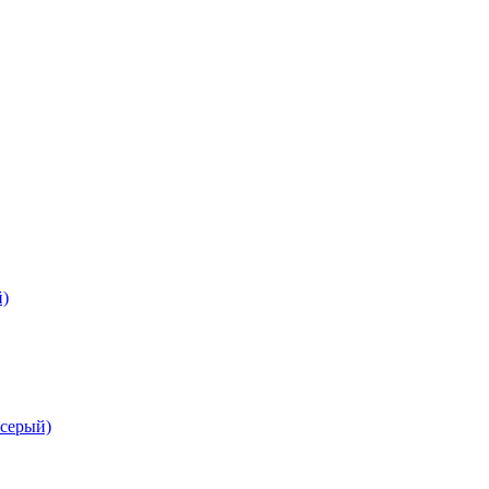
й)
-серый)