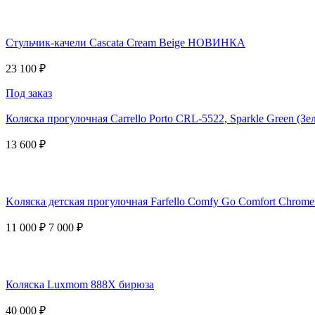
Стульчик-качели Cascata Cream Beige НОВИНКА
23 100 ₽
Под заказ
Коляска прогулочная Carrello Porto CRL-5522, Sparkle Green (З
13 600 ₽
Kоляска детская прогулочная Farfello Comfy Go Comfort Chrome
11 000 ₽
7 000 ₽
Коляска Luxmom 888X бирюза
40 000 ₽