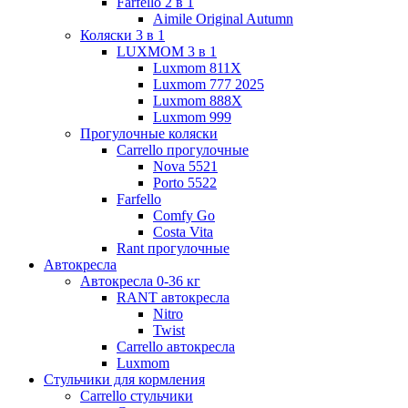
Farfello 2 в 1
Aimile Original Autumn
Коляски 3 в 1
LUXMOM 3 в 1
Luxmom 811X
Luxmom 777 2025
Luxmom 888X
Luxmom 999
Прогулочные коляски
Carrello прогулочные
Nova 5521
Porto 5522
Farfello
Comfy Go
Costa Vita
Rant прогулочные
Автокресла
Автокресла 0-36 кг
RANT автокресла
Nitro
Twist
Carrello автокресла
Luxmom
Стульчики для кормления
Carrello стульчики